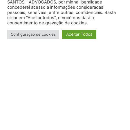
SANTOS - ADVOGADOS, por minha liberalidade
concederei acesso a informações consideradas
pessoais, sensíveis, entre outras, confidenciais. Basta
clicar em “Aceitar todos”, e você nos dará o
consentimento de gravação de cookies.
Minhas
especialidades
Aceitar Todos
Configuração de cookies
Férias, Décimos terceiro salários, Aviso prévio
indenizado
Horas extras e reflexos
Adicional de Insalubridade e Periculosidade
Estabilidade e reintegração no emprego (acidente
de trabalho, doença profissional)
Indenizações por danos morais (assédio moral e
sexual)
Indenização de parcelas do Seguro Desemprego
Intervalos para refeição suprimidas
Adicional de periculosidade e insalubridade
Diferenças salariais (equiparação salarial à paradigma,